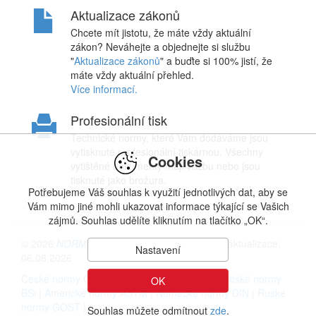
Aktualizace zákonů
Chcete mít jistotu, že máte vždy aktuální
zákon? Neváhejte a objednejte si službu
"
Aktualizace zákonů
" a buďte si 100% jistí, že
máte vždy aktuální přehled.
Více informací.
Profesionální tisk
Technické normy, které Vám dodáváme jsou
vytisknuté profesionální tiskárnou. Všechny
Cookies
vytištěné dokumenty mají vazbu nebo jsou
tisknuté jako brožura.
Potřebujeme Váš souhlas k využití jednotlivých dat, aby se
Vám mimo jiné mohli ukazovat informace týkající se Vašich
zájmů. Souhlas udělíte kliknutím na tlačítko „OK“.
© 2026
NORMSERVIS s.r.o.
| Datum poslední aktualizace:
Nastavení
06.08.2026
České normy ČSN
|
Slovenské normy STN
|
Britské normy
OK
BSi
|
Americké normy ASTM
|
Německé normy DIN
|
Ruské
normy GOST
|
Souhlas můžete odmítnout
zde
.